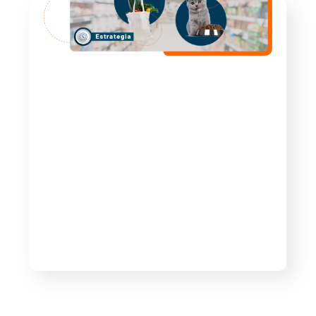
marzo 22, 2024
Empresas
2 Tendencias que siguen
aumentando en este 2024 y pueden
aprovechar las marcas
🛒 El 2024 ha traído consigo cambios
significativos en los hábitos de compra,
reflejando la evolución de las prioridades
de…